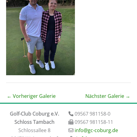
←
Vorheriger Galerie
Nächster Galerie
→
Golf-Club Coburg e.V.
09567 981158-0
Schloss Tambach
09567 981158-11
​Schlossallee 8
​info@gc-coburg.de