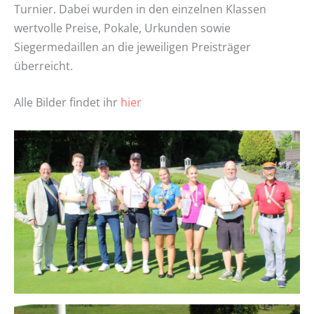
Turnier. Dabei wurden in den einzelnen Klassen
wertvolle Preise, Pokale, Urkunden sowie
Siegermedaillen an die jeweiligen Preisträger
überreicht.
Alle Bilder findet ihr
hier